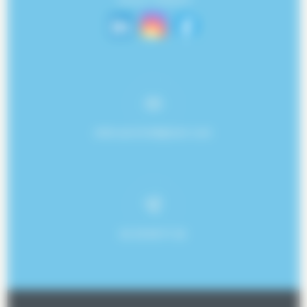
45140 ORMES
effet.piscine@gmail.com
02 38 80 91 82