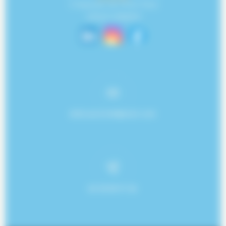
1 impasse du Petit Sary
45140 ORMES
effet.piscine@gmail.com
02 38 80 91 82